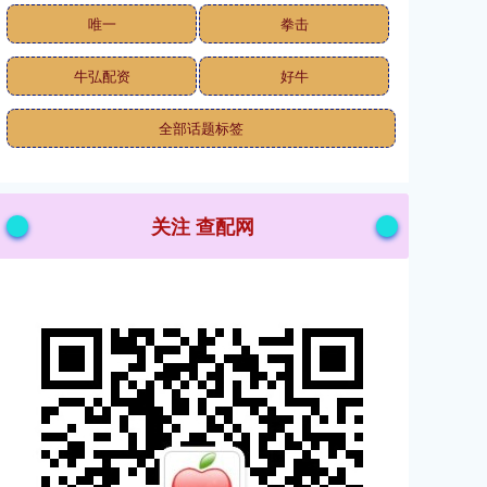
唯一
拳击
牛弘配资
好牛
全部话题标签
关注 查配网