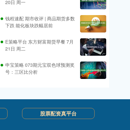
20日 周一
钱程速配 期市收评 | 商品期货多数
下跌 能化板块跌幅居前
E策略平台 东方财富期货早餐 7月
21日 周二
申宝策略 073期元宝双色球预测奖
号：三区比分析
股票配资真平台