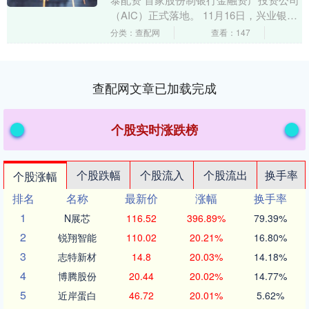
（AIC）正式落地。 11月16日，兴业银行
旗下全资子公司兴银金融资产投资有限公
分类：查配网
查看：147
司....
查配网文章已加载完成
个股实时涨跌榜
个股跌幅
个股流入
个股流出
换手率
个股涨幅
排名
名称
最新价
涨幅
换手率
1
N展芯
116.52
396.89%
79.39%
2
锐翔智能
110.02
20.21%
16.80%
3
志特新材
14.8
20.03%
14.18%
4
博腾股份
20.44
20.02%
14.77%
5
近岸蛋白
46.72
20.01%
5.62%