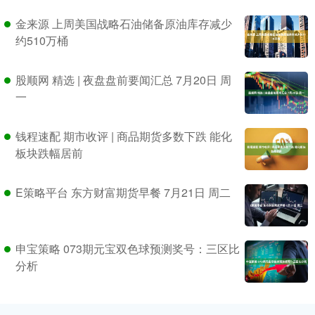
金来源 上周美国战略石油储备原油库存减少
约510万桶
股顺网 精选 | 夜盘盘前要闻汇总 7月20日 周
一
钱程速配 期市收评 | 商品期货多数下跌 能化
板块跌幅居前
E策略平台 东方财富期货早餐 7月21日 周二
申宝策略 073期元宝双色球预测奖号：三区比
分析